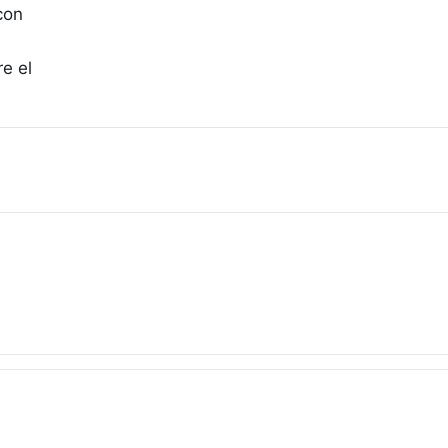
con
e el