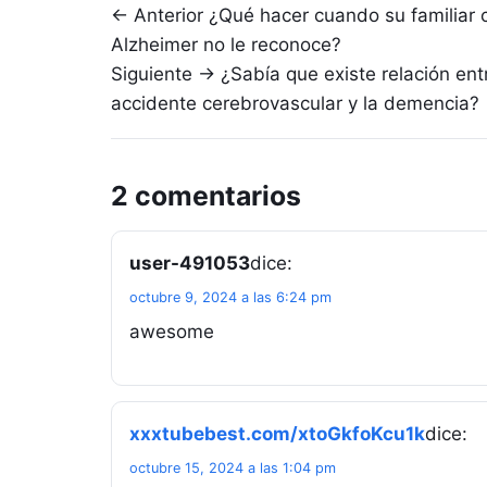
Navegación de entradas
← Anterior
¿Qué hacer cuando su familiar 
Alzheimer no le reconoce?
Siguiente →
¿Sabía que existe relación entr
accidente cerebrovascular y la demencia?
2 comentarios
user-491053
dice:
octubre 9, 2024 a las 6:24 pm
awesome
xxxtubebest.com/xtoGkfoKcu1k
dice:
octubre 15, 2024 a las 1:04 pm