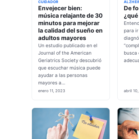
CUIDADOR
ALZHEI
Envejecer bien:
De f
música relajante de 30
¿qué
minutos para mejorar
Entend
la calidad del sueño en
para i
adultos mayores
diagnó
Un estudio publicado en el
“compl
Journal of the American
busca 
Geriatrics Society descubrió
adecu
que escuchar música puede
ayudar a las personas
mayores a…
enero 11, 2023
abril 10