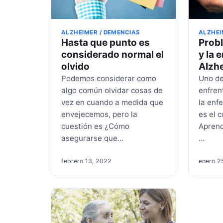
ALZHEIMER / DEMENCIAS
ALZHEI
Hasta que punto es
Prob
considerado normal el
y la 
olvido
Alzh
Podemos considerar como
Uno de
algo común olvidar cosas de
enfren
vez en cuando a medida que
la enf
envejecemos, pero la
es el c
cuestión es ¿Cómo
Aprend
asegurarse que…
…
febrero 13, 2022
enero 2