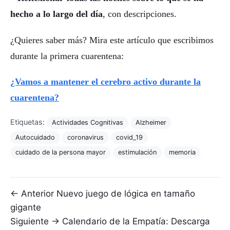
hecho a lo largo del día
, con descripciones.
¿Quieres saber más? Mira este artículo que escribimos
durante la primera cuarentena:
¿Vamos a mantener el cerebro activo durante la
cuarentena?
Etiquetas:
Actividades Cognitivas
Alzheimer
Autocuidado
coronavirus
covid_19
cuidado de la persona mayor
estimulación
memoria
Navegación de entradas
← Anterior
Nuevo juego de lógica en tamaño
gigante
Siguiente →
Calendario de la Empatía: Descarga