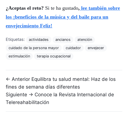
¿Aceptas el reto?
Si te ha gustado
,
lee también sobre
los ¡beneficios de la música y del baile para un
envejecimiento Feliz!
Etiquetas:
actividades
ancianos
atención
cuidado de la persona mayor
cuidador
envejecer
estimulación
terapia ocupacional
Navegación de entradas
← Anterior
Equilibra tu salud mental: Haz de los
fines de semana días diferentes
Siguiente →
Conoce la Revista Internacional de
Telereahabilitación