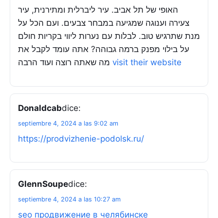
האופי של תל אביב. עיר ליברלית ומתירנית, עיר
צעירה וענוגה שמגיעה במבחר צבעים. ועם הכל על
מנת שתרגיש טוב. לבלות עם נערות ליווי בקריות חולם
על בילוי מפנק ברמה גבוהה? אתה עומד לקבל את
מה שאתה רוצה ועוד הרבה
visit their website
Donaldcab
dice:
septiembre 4, 2024 a las 9:02 am
https://prodvizhenie-podolsk.ru/
GlennSoupe
dice:
septiembre 4, 2024 a las 10:27 am
seo продвижение в челябинске