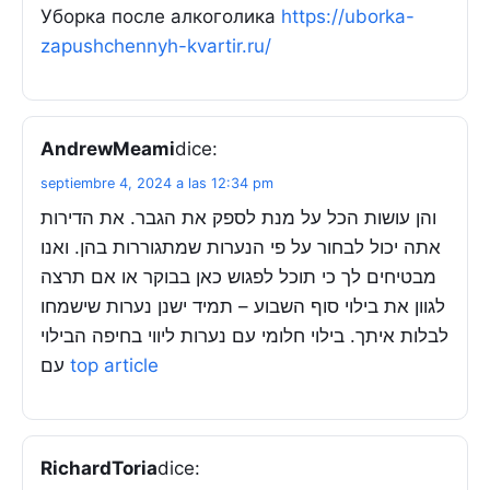
Уборка после алкоголика
https://uborka-
zapushchennyh-kvartir.ru/
AndrewMeami
dice:
septiembre 4, 2024 a las 12:34 pm
והן עושות הכל על מנת לספק את הגבר. את הדירות
אתה יכול לבחור על פי הנערות שמתגוררות בהן. ואנו
מבטיחים לך כי תוכל לפגוש כאן בבוקר או אם תרצה
לגוון את בילוי סוף השבוע – תמיד ישנן נערות שישמחו
לבלות איתך. בילוי חלומי עם נערות ליווי בחיפה הבילוי
עם
top article
RichardToria
dice: