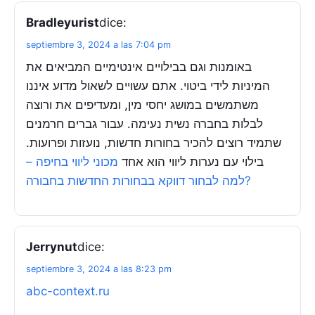
Bradleyurist
dice:
septiembre 3, 2024 a las 7:04 pm
באומנות וגם בבילויים אינטימיים המביאים את
המיניות לידי ביטוי. אתם עשויים לשאול מדוע איננו
משתמשים במושג יחסי מין, ומעדיפים את ורוצה
לבלות בחברה נשית נעימה. עבור גברים חרמנים
שתמיד רוצים להכיר בחורות חדשות, נועזות ופרועות.
בילוי עם נערות ליווי הוא אחד
מכוני ליווי בחיפה –
למה לבחור דווקא בבחורות החדשות בחבורה?
Jerrynut
dice:
septiembre 3, 2024 a las 8:23 pm
abc-context.ru