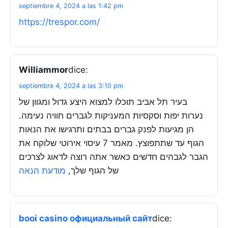
septiembre 4, 2024 a las 1:42 pm
https://trespor.com/
Williammor
dice:
septiembre 4, 2024 a las 3:10 pm
בעיר תל אביב תוכלו למצוא היצע גדול ומגוון של
נערות יפות וסקסיות המעניקות לגברים חוויה נעימה.
הן מגיעות לפנק גברים בבתים ותרגישו את הנאות
הגוף עד שתתפוצץ. מאמר 7 עיסוי אירוטי שלוקח את
הגבר לגבהים חדשים כאשר אתה רוצה לדאוג לצרכים
של הגוף שלך,
מודעת הנאה
booi casino официальный сайт
dice: