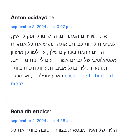
Antoniociday
dice:
septiembre 3, 2024 a las 9:07 pm
את השרירים המתוחים. הן יגרמו לדופק להאיץ,
ולנשימות להיות כבדות. אתה תרגיש את כל אנרגיית
החיים זורמת בעורקים שלך, עד לפורקן מועדון
אקסקלוסיבי של גברים אשר יודעים ליהנות מהחיים,
הזמן נערות ליווי בתל אביב. הנערות היפות ביותר
בארץ יטפלו בך, ויגרמו לך
click here to find out
more
Ronaldhiert
dice:
septiembre 4, 2024 a las 4:38 am
הליווי של העיר מבטאות בצורה הטובה ביותר את כל