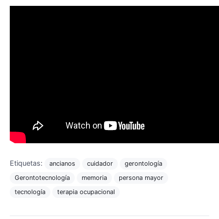
Etiquetas:
ancianos
cuidador
gerontología
Gerontotecnología
memoria
persona mayor
tecnología
terapia ocupacional