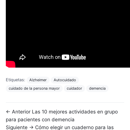
Etiquetas:
Alzheimer
Autocuidado
cuidado de la persona mayor
cuidador
demencia
Navegación de entradas
← Anterior
Las 10 mejores actividades en grupo
para pacientes con demencia
Siguiente →
Cómo elegir un cuaderno para las