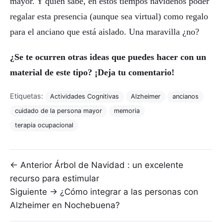
mayor. Y quién sabe, en estos tiempos navideños poder
regalar esta presencia (aunque sea virtual) como regalo
para el anciano que está aislado. Una maravilla ¿no?
¿Se te ocurren otras ideas que puedes hacer con un
material de este tipo? ¡Deja tu comentario!
Etiquetas:
Actividades Cognitivas
Alzheimer
ancianos
cuidado de la persona mayor
memoria
terapia ocupacional
Navegación de entradas
← Anterior
Árbol de Navidad : un excelente
recurso para estimular
Siguiente →
¿Cómo integrar a las personas con
Alzheimer en Nochebuena?