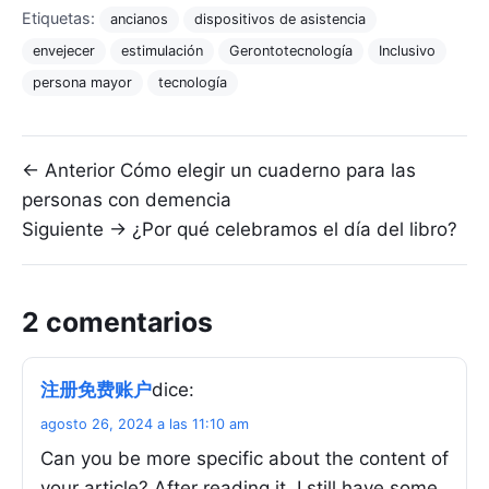
Etiquetas:
ancianos
dispositivos de asistencia
envejecer
estimulación
Gerontotecnología
Inclusivo
persona mayor
tecnología
Navegación de entradas
← Anterior
Cómo elegir un cuaderno para las
personas con demencia
Siguiente →
¿Por qué celebramos el día del libro?
2 comentarios
注册免费账户
dice:
agosto 26, 2024 a las 11:10 am
Can you be more specific about the content of
your article? After reading it, I still have some