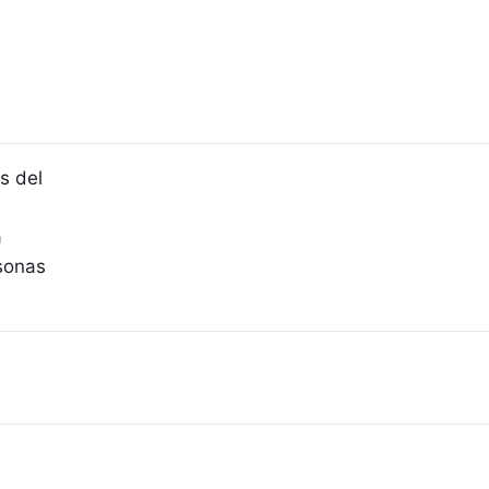
s del
a
sonas