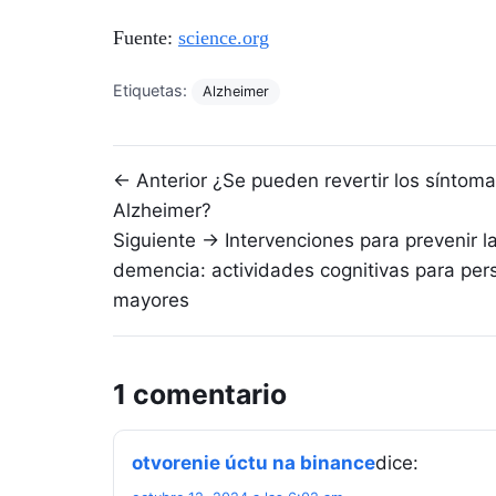
Fuente:
science.org
Etiquetas:
Alzheimer
Navegación de entradas
← Anterior
¿Se pueden revertir los síntoma
Alzheimer?
Siguiente →
Intervenciones para prevenir l
demencia: actividades cognitivas para per
mayores
1 comentario
otvorenie úctu na binance
dice: