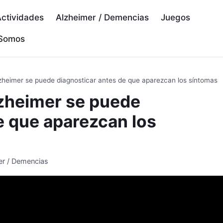
ctividades
Alzheimer / Demencias
Juegos
 Somos
heimer se puede diagnosticar antes de que aparezcan los síntomas
zheimer se puede
e que aparezcan los
er / Demencias