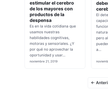
estimular el cerebro
deben
de los mayores con
cereb
productos de la
El dete
despensa
capaci
Es en la vida cotidiana que
funcio
usamos nuestras
natura
habilidades cognitivas,
pero a
motoras y sensoriales. ¿Y
pueden
por qué no aprovechar la
a…
oportunidad y usar…
noviembre 21, 2019
noviemb
Paginación
← Anteri