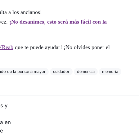
lta a los ancianos!
vez.
¡No desanimes, esto será más fácil con la
TVReab
que te puede ayudar! ¡No olvides poner el
ado de la persona mayor
cuidador
demencia
memoria
s y
sa en
de