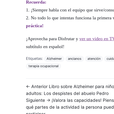
Recuerda:
1. ¡Siempre habla con el equipo que sirve/consu
2. No todo lo que intentas funciona la primera 
práctica!
¡Aprovecha para Disfrutar y
ver un video en 
subtítulo en español!
Etiquetas:
Alzheimer
ancianos
atención
cuid
terapia ocupacional
Navegación de entradas
← Anterior
Libro sobre Alzheimer para niño
adultos: Los despistes del abuelo Pedro
Siguiente →
¡Valora las capacidades! Pien
qué partes de la actividad la persona pue