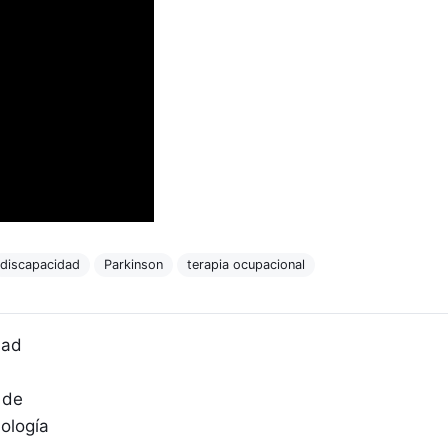
discapacidad
Parkinson
terapia ocupacional
dad
 de
nología