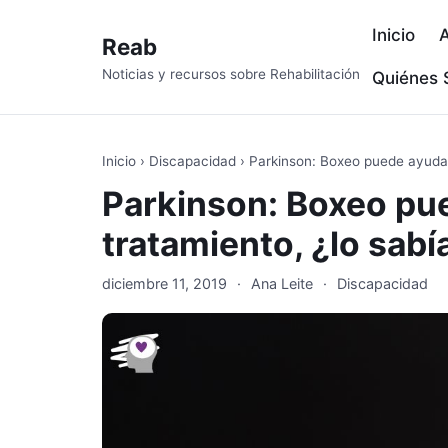
Inicio
A
Reab
Noticias y recursos sobre Rehabilitación
Quiénes
Inicio
›
Discapacidad
›
Parkinson: Boxeo puede ayudar 
Parkinson: Boxeo pu
tratamiento, ¿lo sabí
diciembre 11, 2019
·
Ana Leite
·
Discapacidad