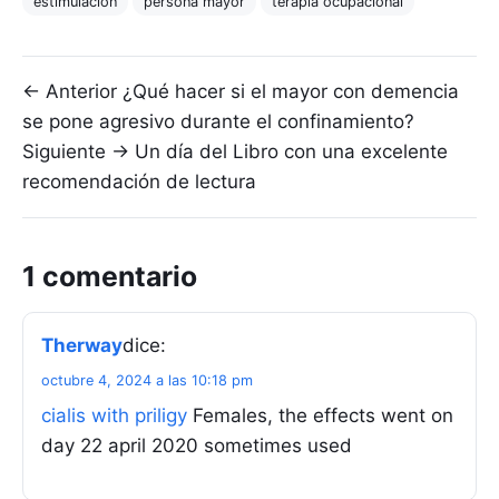
estimulación
persona mayor
terapia ocupacional
Navegación de entradas
← Anterior
¿Qué hacer si el mayor con demencia
se pone agresivo durante el confinamiento?
Siguiente →
Un día del Libro con una excelente
recomendación de lectura
1 comentario
Therway
dice:
octubre 4, 2024 a las 10:18 pm
cialis with priligy
Females, the effects went on
day 22 april 2020 sometimes used