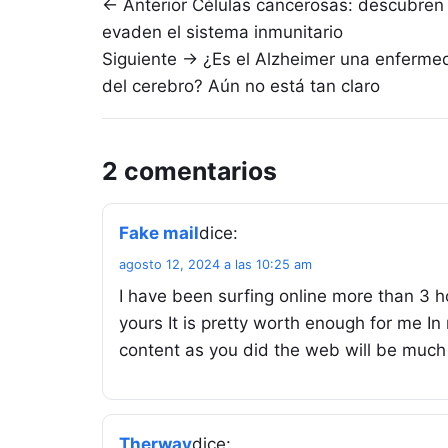
Navegación de entradas
← Anterior
Células cancerosas: descubren
evaden el sistema inmunitario
Siguiente →
¿Es el Alzheimer una enferme
del cerebro? Aún no está tan claro
2 comentarios
Fake mail
dice:
agosto 12, 2024 a las 10:25 am
I have been surfing online more than 3 ho
yours It is pretty worth enough for me I
content as you did the web will be much
Therway
dice: