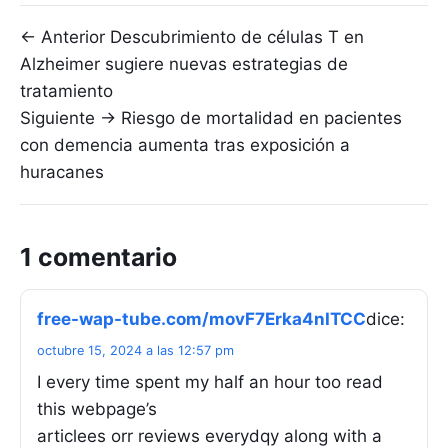
Navegación de entradas
← Anterior
Descubrimiento de células T en
Alzheimer sugiere nuevas estrategias de
tratamiento
Siguiente →
Riesgo de mortalidad en pacientes
con demencia aumenta tras exposición a
huracanes
1 comentario
free-wap-tube.com/movF7Erka4nITCC
dice:
octubre 15, 2024 a las 12:57 pm
I every time spent my half an hour too read
this webpage’s
articlees orr reviews everydqy along with a