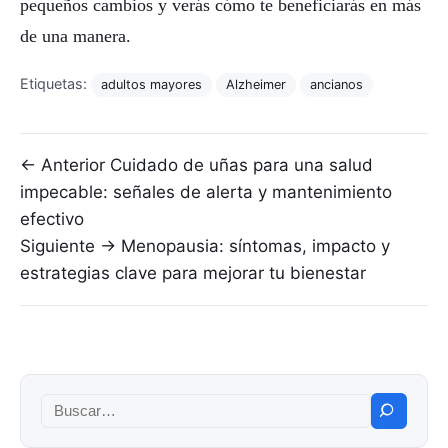
pequeños cambios y verás cómo te beneficiarás en más
de una manera.
Etiquetas:
adultos mayores
Alzheimer
ancianos
Navegación de entradas
← Anterior
Cuidado de uñas para una salud
impecable: señales de alerta y mantenimiento
efectivo
Siguiente →
Menopausia: síntomas, impacto y
estrategias clave para mejorar tu bienestar
Buscar: